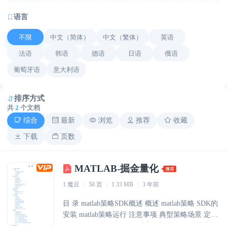
语言
不限
中文（简体）
中文（繁体）
英语
法语
韩语
德语
日语
俄语
葡萄牙语
意大利语
排序方式
共
2
个文档
综合
最新
浏览
推荐
收藏
下载
页数
MATLAB-掘金量化
1 魔豆
|
50 页
|
1.33 MB
|
3 年前
目 录 matlab策略SDK概述 概述 matlab策略 SDK的
安装 matlab策略运行 注意事项 典型策略场景 定时
事件驱动 订阅数据驱动 成交回报事件驱动 指定账