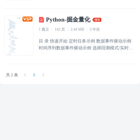
户交易 获取资金持仓信息交易策略 设定策略运行
参数 仅提取数据 典型应用场景 策略组成文件 策略
Python-掘金量化
编写m文件-main.m 策略运行文件—run.m 策略结
构要素 全局变量 初始化事件 设置滑窗标的序列 定
1 魔豆
|
142 页
|
2.44 MB
|
3 年前
时运行函数和定时事件 订阅数据滑窗和数据事件
交易事件驱动 其他事件驱动 存
目 录 快速开始 定时任务示例 数据事件驱动示例
时间序列数据事件驱动示例 选择回测模式/实时模
式运行示例 提取数据研究示例 回测模式下高速处
理数据示例 实时模式下动态参数示例 level2数据驱
动事件示例 可转债数据获取、交易示例 策略程序
共 2 条
1
架构 变量约定 symbol - 代码标识 mode - 模式选择
context - 上下文对象 数据结构 数据类 Tick - Tick
对象 Bar - Bar对象 L2Order - Level2 逐笔委托 L2T