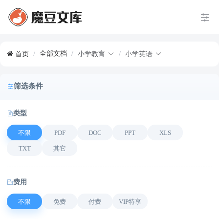
全部文档
/
首页
/
小学教育
/
小学英语
筛选条件
类型
不限
PDF
DOC
PPT
XLS
TXT
其它
费用
不限
免费
付费
VIP特享