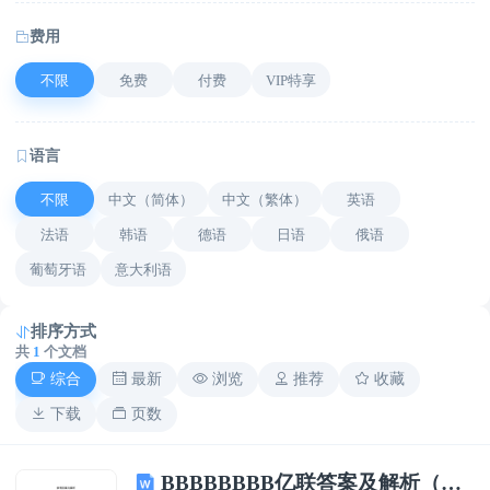
费用
不限
免费
付费
VIP特享
语言
不限
中文（简体）
中文（繁体）
英语
法语
韩语
德语
日语
俄语
葡萄牙语
意大利语
排序方式
共
1
个文档
综合
最新
浏览
推荐
收藏
下载
页数
BBBBBBBB亿联答案及解析（B卷）(4)