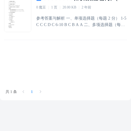
0 魔豆
|
1 页
|
20.00 KB
|
2 年前
参考答案与解析 一、单项选择题（每题 2 分） 1-5
C C C D C 6-10 B C B A A 二、多项选择题（每题
4 分） 1-4.ABCD BC AC BCD 5-8 AB ABC AE CE
三、计算分析题（第 1 题 13 分，第 2 题 25 分）
1.【答案】 （1）分摊至 A 商品的合同价款＝
[2÷（2＋3）]×4＝1.6（万元）； 分摊至 B 商品的
合同价款＝[（3÷（2＋3）]×4＝2.4（万元）。
（2）甲公司的账务处理如下： ① 交
共 1 条
1