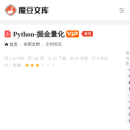
Python-掘金量化
全部文档
文档阅览
首页
所
分
2.44 MB
142 页
10 下载
91 浏览
0 评论
类
3
1 收藏
/