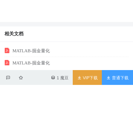
47. backtest_commission_ratio=0.0001, 48. backtest_slippage_ratio=0.000
1) 整个策略需要三步: 1. 设置初始化函数: init , 使用 schedule 函数进
行定时任务配置 2. 配置任务, 到点会执行该任务 3. 执行策略 数据事
件驱动示例 数据事件驱动示例 - 6 - 本文档使用 掘金量化 构建 在用su
相关文档
bscribe()接口订阅标的后，后台会返回tick数据或bar数据。每产生一个
或一组数据，就会自动触发on_tick()或 on_bar()里面的内容执行。比
如以下范例代码片段，订阅浦发银行频率为1天和60s的bar数据，每产
MATLAB-掘金量化
生一次bar，就会自动触 发on_bar()调用，打印获取的bar信息： 1. # co
MATLAB-掘金量化
ding=utf-8 2. from __future__ import print_function, absolute_import 3. f
rom gm.api import * 4. 5. 6. def init(context): 7. # 订阅浦发银行, bar频
1 魔豆
VIP下载
普通下载
率为一天和一分钟 8. # 订阅订阅多个频率的数据，可多次调用subscrib
文档评分
e 9. subscribe(symbols='SHSE.600000', frequency='1d') 10. subscribe(sym
bols='SHSE.600000', frequency='60s') 11. 12. 13. def on_bar(context, bar
s): 14. 15. # 打印bar数据 16. print(bars) 17. 18. 19. if __name__ == '__m
ain__': 20. ''' 21. strategy_id策略ID, 由系统生成 22. filename文件名, 请
与本文件名保持一致 23. mode运行模式, 实时模式:MODE_LIVE回测
模式:MODE_BACKTEST 24. token绑定计算机的ID, 可在系统设置-密
请文明评论，理性发言.
钥管理中生成 25. backtest_start_time回测开始时间 26. backtest_end_tim