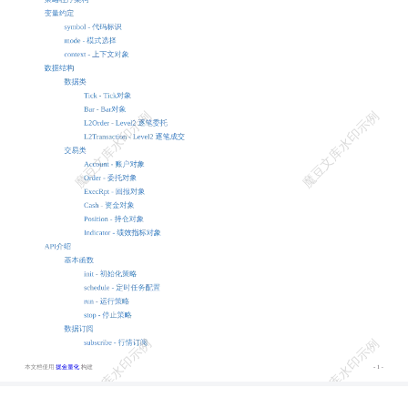
L2 Tick行情 get_history_l2bars - 查询历史L2 Bar行情 get_history_l2tran
sactions - 查询历史L2 逐笔成交 get_history_l2orders -查询历史L2 逐笔
委托 get_history_l2orders_queue -查询历史L2 委托队列 get_fundamenta
ls - 查询基本面数据 get_fundamentals_n - 查询基本面数据最新n条 get_
instruments - 查询最新交易标的信息 get_history_instruments - 查询交易
标的历史信息数据 get_instrumentinfos - 查询交易标的基本信息 get_co
nstituents - 查询指数最新成份股 get_history_constituents - 查询指数成
份股的历史数据 get_continuous_contracts - 获取主力合约 get_industry -
查询行业股票列表 get_dividend - 查询分红送配 get_trading_dates - 查
询交易日列表 get_previous_trading_date - 返回指定日期的上一个交易
日 get_next_trading_date - 返回指定日期的下一个交易日 股票与指数数
据函数 期货数据函数 交易函数 order_volume - 按指定量委托 order_va
lue - 按指定价值委托 order_percent - 按总资产指定比例委托 order_targ
et_volume - 调仓到目标持仓量 order_target_value - 调仓到目标持仓额
- 2 - 本文档使用 掘金量化 构建 order_target_percent - 调仓到目标持仓
比例（总资产的比例） order_batch - 批量委托接口 order_cancel - 撤销
委托 order_cancel_all - 撤销所有委托 order_close_all - 平当前所有可平
持仓 get_unfinished_orders - 查询日内全部未结委托 get_orders - 查询