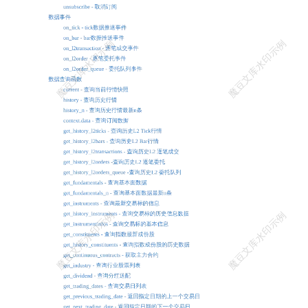
日内全部委托 get_execution_reports - 查询日内全部执行回报 交易查询
函数 context.account().positions() - 查询当前账户全部持仓 context.acco
unt().position(symbol, side) - 查询当前账户指定持仓 context.account().c
ash - 查询当前账户资金 两融交易函数 算法交易函数 新股交易函数 基
金交易函数 债券交易函数 交易事件 on_order_status - 委托状态更新事
件 on_execution_report - 委托执行回报事件 on_account_status - 交易账
户状态更新事件 动态参数 add_parameter - 增加动态参数 set_parameter
- 修改已经添加过的动态参数 on_parameter - 动态参数修改事件推送 c
ontext.parameters - 获取所有动态参数 其他函数 set_token - 设置token l
og - 日志函数 get_strerror - 查询错误码的错误描述信息 get_version -
查询api版本 其他事件 on_backtest_finished - 回测结束事件 on_error -
错误事件 on_market_data_connected - 实时行情网络连接成功事件 on_t
rade_data_connected - 交易通道网络连接成功事件 on_market_data_disc
onnected - 实时行情网络连接断开事件 on_trade_data_disconnected - 交
易通道网络连接断开事件 - 3 - 本文档使用 掘金量化 构建 枚举常量 O
rderStatus - 委托状态 OrderSide - 委托方向 OrderType - 委托类型 Orde
rDuration - 委托时间属性 OrderQualifier - 委托成交属性 OrderBusiness
- 委托业务类型 ExecType - 执行回报类型 PositionEffect - 开平仓类型