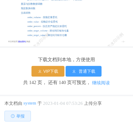
PositionSide - 持仓方向 OrderRejectReason - 订单拒绝原因 CancelOrder
RejectReason - 取消订单拒绝原因 OrderStyle - 委托风格 CashPositionC
hangeReason - 仓位变更原因 SecType - 标的类别 AccountStatus - 交易
账户状态 PositionSrc - 头寸来源(仅适用融券融券) AlgoOrderStatus 算
法单状态,暂停/恢复算法单时有效 错误码 - 4 - 本文档使用 掘金量化
构建 快速开始 定时任务示例 数据事件驱动示例 时间序列数据事件驱
动示例 选择回测模式/实时模式运行示例 提取数据研究示例 回测模式
下高速处理数据示例 实时模式下动态参数示例 level2数据驱动事件示
下载文档到本地，方便使用
例 可转债数据获取、交易示例 常见的策略结构主要包括3类，如下图
VIP下载
普通下载
所示。 用户可以根据策略需求选择相应的策略结构，具体可以参考经
典策略。 以下代码的内容是：在每个交易日的14：50：00 市价买入2
共 142 页， 还有 140 页可预览，
继续阅读
00股浦发银行股票： 1. # coding=utf-8 2. from __future__ import print_
function, absolute_import 3. from gm.api import * 4. 5. 定时任务示例 快
速开始 - 5 - 本文档使用 掘金量化 构建 6. def init(context): 7. # 每天1
system
本文档由
于
2023-01-04 07:53:26
上传分享
4:50 定时执行algo任务, 8. # algo执行定时任务函数，只能传context参
数 9. # date_rule执行频率，目前暂时支持1d、1w、1m，其中1w、1m
举报
仅用于回测，实时模式1d以上的频率，需要在 algo判断日期 10. # time
_rule执行时间， 注意多个定时任务设置同一个时间点，前面的定时任