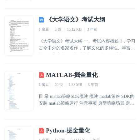
2.2 路由设置 2.3 Controller运行机制 2.4 Model逻辑
2.5 View编写 2.6 静态文件处理 第3章 beego的MVC
《大学语文》考试大纲
架构 3.1 Model设计 3.1.1 概述 3.1.2 ORM使用
3.1.3 CRUD操作 3.1.4 高级查询
1 魔豆
|
3 页
|
15.12 KB
|
3 年前
《大学语文》考试大纲 一、考试内容概述 1．学习
古今中外的名家名作，了解文化的多样性、丰富
性，尤其应当了解并继承中华 民族的优秀文化传
统，培养高尚的思想品质和道德情操，提高大学生
的语文能力和综合人 文素养。 2．能准确地阅读、
MATLAB-掘金量化
理解现当代作品，能读懂难度适中的文言文，并能
解释常见的字词 和语言现象，具备较好的阅读理
1 魔豆
|
50 页
|
1.33 MB
|
3 年前
解能力。 3．能够比较准确地分析文章的思想内容
和写作手法，具备一定的文学鉴赏水平和综合 分
目 录 matlab策略SDK概述 概述 matlab策略 SDK的
析能力。 4．掌握常用的文体写作知识，具备较高
安装 matlab策略运行 注意事项 典型策略场景 定时
的写作能力。 二、考试形式 考试采用闭卷、笔答
事件驱动 订阅数据驱动 成交回报事件驱动 指定账
户交易 获取资金持仓信息交易策略 设定策略运行
参数 仅提取数据 典型应用场景 策略组成文件 策略
Python-掘金量化
编写m文件-main.m 策略运行文件—run.m 策略结
构要素 全局变量 初始化事件 设置滑窗标的序列 定