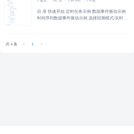
1 魔豆
|
142 页
|
2.44 MB
|
3 年前
时运行函数和定时事件 订阅数据滑窗和数据事件
交易事件驱动 其他事件驱动 存
目 录 快速开始 定时任务示例 数据事件驱动示例
时间序列数据事件驱动示例 选择回测模式/实时模
式运行示例 提取数据研究示例 回测模式下高速处
理数据示例 实时模式下动态参数示例 level2数据驱
动事件示例 可转债数据获取、交易示例 策略程序
共 4 条
1
架构 变量约定 symbol - 代码标识 mode - 模式选择
context - 上下文对象 数据结构 数据类 Tick - Tick
对象 Bar - Bar对象 L2Order - Level2 逐笔委托 L2T