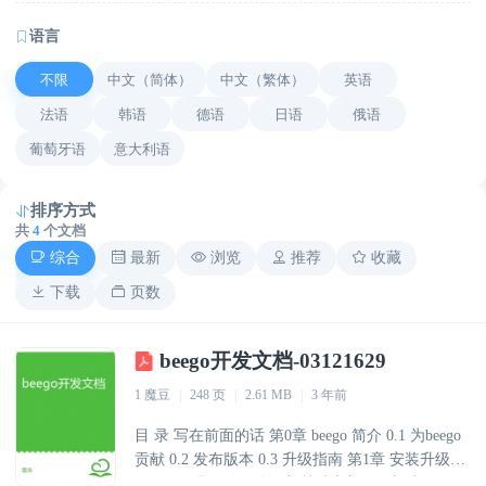
语言
不限
中文（简体）
中文（繁体）
英语
法语
韩语
德语
日语
俄语
葡萄牙语
意大利语
排序方式
共
4
个文档
综合
最新
浏览
推荐
收藏
下载
页数
beego开发文档-03121629
1 魔豆
|
248 页
|
2.61 MB
|
3 年前
目 录 写在前面的话 第0章 beego 简介 0.1 为beego
贡献 0.2 发布版本 0.3 升级指南 第1章 安装升级
1.1 bee工具的使用 第2章 快速入门 2.1 新建项目