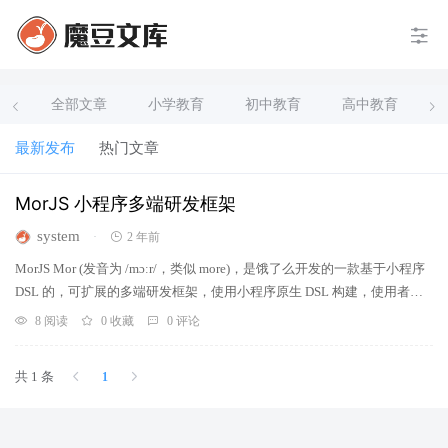
全部文章
小学教育
初中教育
高中教育
最新发布
热门文章
MorJS 小程序多端研发框架
system
·
2 年前
MorJS Mor (发音为 /mɔːr/，类似 more)，是饿了么开发的一款基于小程序
DSL 的，可扩展的多端研发框架，使用小程序原生 DSL 构建，使用者只
需书写一套（微信或支付宝）小程序，就可以通过 Mor 的转端编译能
8 阅读
0 收藏
0 评论
力，将源码分别编译出可以在不同端（微信/支付宝/百度/字节/钉钉/快
手/QQ/淘宝/Web…）运行的产物。 MorJS 以多端编译为基础，配以面向
共 1 条
1
全生命周期的插件体系，