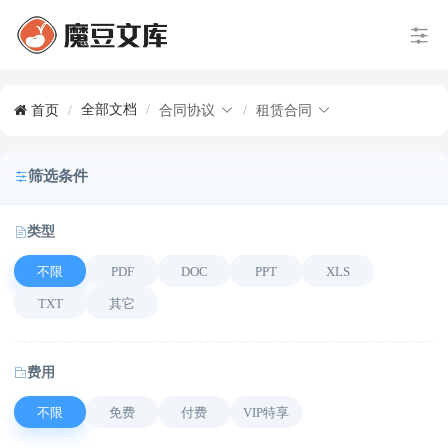
全部文档
/
首页
/
合同协议
/
租赁合同
筛选条件
类型
不限
PDF
DOC
PPT
XLS
TXT
其它
费用
不限
免费
付费
VIP特享