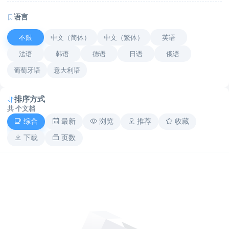
语言
不限
中文（简体）
中文（繁体）
英语
法语
韩语
德语
日语
俄语
葡萄牙语
意大利语
排序方式
共
个文档
综合
最新
浏览
推荐
收藏
下载
页数