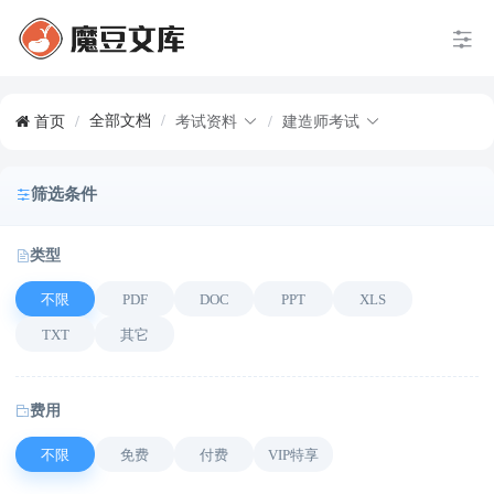
全部文档
/
首页
/
考试资料
/
建造师考试
筛选条件
类型
不限
PDF
DOC
PPT
XLS
TXT
其它
费用
不限
免费
付费
VIP特享