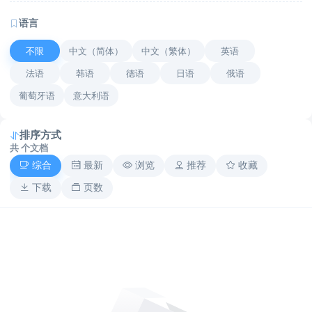
语言
不限
中文（简体）
中文（繁体）
英语
法语
韩语
德语
日语
俄语
葡萄牙语
意大利语
排序方式
共
个文档
综合
最新
浏览
推荐
收藏
下载
页数