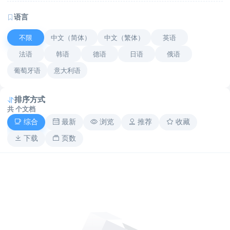
语言
不限
中文（简体）
中文（繁体）
英语
法语
韩语
德语
日语
俄语
葡萄牙语
意大利语
排序方式
共
个文档
综合
最新
浏览
推荐
收藏
下载
页数