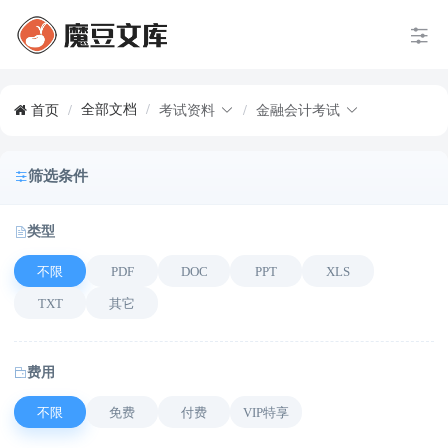
全部文档
/
首页
/
考试资料
/
金融会计考试
筛选条件
类型
不限
PDF
DOC
PPT
XLS
TXT
其它
费用
不限
免费
付费
VIP特享