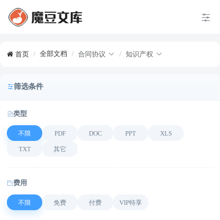
全部文档
/
首页
/
合同协议
/
知识产权
筛选条件
类型
不限
PDF
DOC
PPT
XLS
TXT
其它
费用
不限
免费
付费
VIP特享