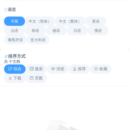
语言
不限
中文（简体）
中文（繁体）
英语
法语
韩语
德语
日语
俄语
葡萄牙语
意大利语
排序方式
共
个文档
综合
最新
浏览
推荐
收藏
下载
页数