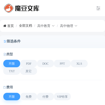
全部文档
/
首页
/
高中教育
/
高中物理
筛选条件
类型
不限
PDF
DOC
PPT
XLS
TXT
其它
费用
不限
免费
付费
VIP特享