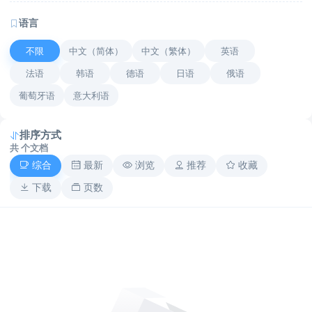
语言
不限
中文（简体）
中文（繁体）
英语
法语
韩语
德语
日语
俄语
葡萄牙语
意大利语
排序方式
共
个文档
综合
最新
浏览
推荐
收藏
下载
页数