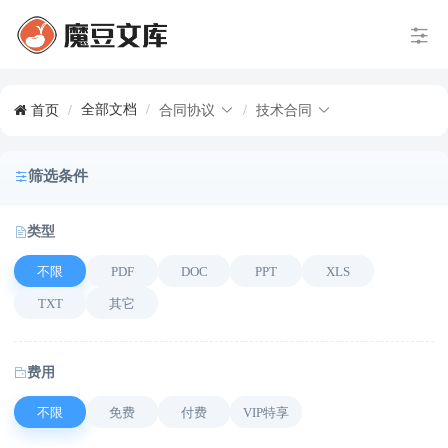
全部文档
/
首页
/
合同协议
/
技术合同
筛选条件
类型
不限
PDF
DOC
PPT
XLS
TXT
其它
费用
不限
免费
付费
VIP特享