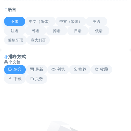
语言
不限
中文（简体）
中文（繁体）
英语
法语
韩语
德语
日语
俄语
葡萄牙语
意大利语
排序方式
共
个文档
综合
最新
浏览
推荐
收藏
下载
页数