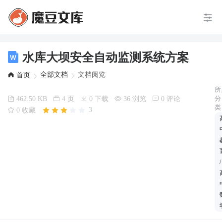
水库大坝安全自动监测系统方案
全部文档
文档阅览
首页
所
分
462.50 KB
4 页
0 下载
36 浏览
0 评论
类
3
0 收藏
/