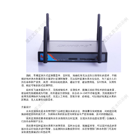
监测系统利用现代检测技术、无线通信技术、网络技术和计算机技术
等，通过数 据采集终端机实时采集雨量计、水位计的实时雨量和水位
数据，同时摄像机实时监测库区 的视频数据，以确保库区的安全。
前端采集设备主要是由数据采集终端、无线数据传输模块、雨量计、
水位计、摄像机、 供电系统等设备组成。由数据采集终端负责采集雨
量计、水位计的水情数据，并传输到无线 数据传输模块进行数据远程
传输，由无线路由器为摄像机提供无线网络，进行视频数据的远 程传
输。 大坝安全自动监测系统充分利用现代检测技术、通信技术、网络
技术和计算机技术，通 过相应传感器感知大坝的变形、渗流、应力、
水文、气象等数据，现场的远程监测终端单 元 RTU 通过无线或有线
的方式采集前端传感器的信号并进行预处理和存储，根据系统数据传
输 体制要求，RTU 自动上报或接收的管理中心的指令后将相关参数
报送信息中心，在管理中心对数 据进行处理、统计、整编、分析、预
警等，提高大坝安全监测的实时性、可靠性和精度，及时预 报大坝承
受能力和可能发生的事件。同时可通过先进的视频监控系统实时观测
河道、水库及涵闸 等运行情况，为领导决策提供了直观的图像信息，
系统的建立，可使水利部门的有关人员实时动 态的掌握水库运行信
息，为水利部门提供尽可能全面、准确的信息。 系统介绍 系统主要