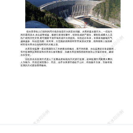
式耗费大量的 人为物力，而且监测范围小，而且，由于水库通常都处
于山区，布线极不方便，导致有线 监测的方式建设费用极高。 因
此，常规监测方式监测覆盖率、实时性、准确性等无法达到日渐增长
的需求，不能 很好地对洪水和暴雨等灾害进行监测和预警，无法实时
监测水库水位信息。为了减少人们 的生命和财产损失，急需一种自动
化程度高、建设方便、建设费用低、实时性高、实用性 强、稳定可靠
的新式监测手段。 在科技飞速发展的今天，无线传输技术、监测技
术、图像压缩处理技术的快速发展， 使远程无线视频成为可能，而且
建设方便快捷、全自动 24 小时不停歇监测。无线视频由于 使用无线
网络作为传输方式，无需人工布线，安装方便，价格低，可以很好地
满足水库的 距离远、无人监测等实际需求。 方案设计 水库监测系统
是水利管理部门远程监测水库的水位、降雨量等实时数据，同时进行
视 频远程监控的有效方式，为保障水库的安全度汛和安全生产提供准
确、及时的现场信息。 水库监测系统要求能做到水库水雨情的实时监
测、实现水库的信息化管理，以确保人 们的生命和财产安全。 系统
要求实时监测水库库区的降雨量、实时水位值、视频监控等，可以实
时动态的掌 握水库运行信息并进行预警，当监测到水库数据异常时，
库区管理部门和水利部门可及时 采取紧急措施进行应急处理。 水库