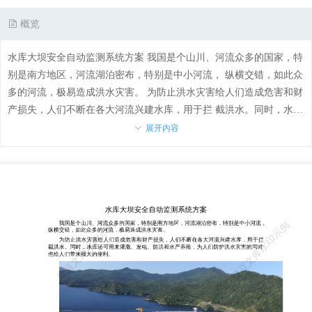
概览
水库大坝安全自动监测系统方案 我国是个山川、河流众多的国家，特
别是南方地区，河流湖泊密布，特别是中小河流， 纵横交错，如此众
多的河流，极易造成洪水灾害。 为防止洪水灾害给人们造成危害和财
产损失，人们不断在各大河流兴建水库，用于拦 截洪水。同时，水库
还可用来灌溉、发电、防洪和水产养殖，为人们防护洪水灾害的同时
展开内容
也给人们带来很大的便利。 但水库带给人们便利的同时也存在着巨大
的安全问题。水库的蓄水量巨大，一但发生 局部暴雨洪水,水位超警
戒值，极易引发溃坝事件，轻则造成财产损失，重则造成重大人员 伤
亡或毁灭性灾害,将可能给下游区域造成巨大的损失。特别是近年来，
全国各地极端天气 越来越多，特别是汛期，长时间，大范围的强降雨
时常带来洪水灾害，强降雨和上游洪峰 时常使水库水位在短时间内大
幅上涨。 水库安全监测一直是我国防汛工作的重点和难点，库区的雨
量、水位监测是非常必要的， 实时监测库区降雨量和水库水位值等数
据，兴建水库监测系统能有效防止灾害的发生，确保 水库安全。 以
往的水库监测方式是人工监测或者有线的方式进行监测，这种监测方