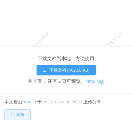
由 3 大部分组成：前端数据采集、无线数据传输、中心数据监测。 前
端采集部份主要是数据采集模块进行数据采集，实时采集河流的水位
值、采集当地 降雨量、图片抓拍等。于各监测点建设相应的集水位
站、雨量站、图像站于一体的集中监 测站点。 无线数据传输主要是
通过厦门计讯物联的 TD210 系列无线数据传输终端，使用移动 运营
商的 2G/3G 无线数据网络来实现,随着无线通信费用的逐年降低，无
线数据传输的成本 也越来越低，而且使用无线方式可以节省大量的线
缆成本和土建施工成本。 中心平台主要由数据服务器、应用服务器和
下载文档到本地，方便使用
监控大屏组成。主要实现数据的存储、计 算、分析与监控等功能，及
下载文档 (462.50 KB)
时对前端返回的数据进行处理，实时监测降雨量信息，根据水 位及图
像数据及时对下游地区进行洪水灾害预警。 系统功能 多中心多级监
共 4 页， 还有 2 页可预览，
继续阅读
测，库区监控中心与市/县水利局同步监测，更准确、更有效地对库区
进 行监测； 实时远程监测水库水位、雨量、视频数据，确保水库安
全； 支持实时视频监控及图像抓拍； 支持超警戒水位、雨量自动报
system
本文档由
于
2023-01-04 08:08:39
上传分享
警、短信通知等功能，可实现无人职守； 自动生成水位、雨量等数据
报表，方便查看、分析历史数据。
举报