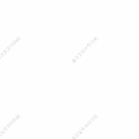
重于配置的原则，系统会
的配置文件，无需更改。 应用配置：每个应用的全局配置文件（框架安装后会生成初始的应用配置 文件）