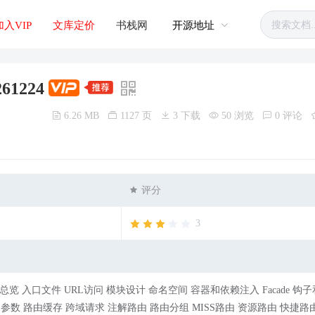
加入VIP
文库定价
书栈网
开源地址
61224
6.26 MB
1127 页
3 下载
50 浏览
0 评论
评分
3