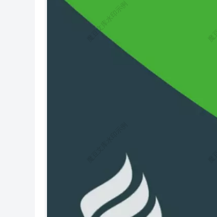
不复杂（请参考升级指导）， 5.1.* 版本基本上可 以支持无缝升级。 主要特性 V5.1.27 版本开始， 5.1 版本已经正式作为 LTS 版本，提
供长达 三年的服务支持，可以放心使用。 引入容器和 Facade 支持 依赖注入完善和支持更多场景 重构的（对象化）路由 支持注解路由
跨域请求支持 配置和路由目录独立 取消系统常量 助手函数增强 类库别名机制 模型和数据库增强 验证类增强 模板引擎改进 支持 PSR-3
日志规范 中间件支持（ V5.1.6+ ） 支持 Swoole / Workerman 运行（ V5.1.18+ ） 官方服务 ThinkPHP 服务市场 ThinkPHP应用服务市场
是官方作为战略服务倾力打造的生态服务交易及 交付平台，为ThinkPHP开发者和爱好者严选官方及第三方产品和服务， 并提供交易保
障。 ThinkAPI 统一API接口服务 ThinkAPI 统一 API 接口服务是由官方联合合作伙伴封装的一套接 口调用服务并提供了优雅的 SDK 调
用，旨在帮助 ThinkPHP 开发者 更方便和更低成本调用官方及第三方的提供的各类 API 接口及服务， 从而更好的构建开发者生态。 Thi
nkPHP5 官方 QQ 群 ThinkPHP5快速入门专用 9252394（仅对快速入门教程付费用户） ThinkPHP5新手一群 272433397（已满） ThinkPH
P5新手二群 369126686（已满） ThinkPHP5高级群 50546480（付费） 版权申明 发布本资料须遵守开放出版许可协议 1.0 或者更新版
本。 未经版权所有者明确授权，禁止发行本文档及其被实质上修改的版本。 未经版权所有者事先授权，禁止将此作品及其衍生作品以
标准（纸质）书籍形 式发行。 如果有兴趣再发行或再版本手册的全部或部分内容，不论修改过与否，或者有 任何问题，请联系版权所
有者 thinkphp@qq.com。 对ThinkPHP有任何疑问或者建议，请进入官方讨论区 [ http://www.thinkphp.cn/topic ] 发布相关讨论。 有关Thin
kPHP项目及本文档的最新资料，请及时访问ThinkPHP项目主 站 http://www.thinkphp.cn。 本文档的版权归ThinkPHP文
档及其描述的内容受有关法 律的版权保护，对本文档内容的任何形式的非法复制，泄露或散布，将导 致相应的法律责任。 基础 安装 开
发规范 目录结构 配置 安装 ThinkPHP5.1 的环境要求如下： PHP >= 5.6.0 PDO PHP Extension MBstring PHP Extension 严格来说， Think
PHP 无需安装过程，这里所说的安装其实就是把 ThinkPHP 框架放入 WEB 运行环境（前提是你的WEB运行环境已经 OK），可以通过
下面几种方式获取和安装ThinkPHP。 5.1 版本开始，官网不再提供下载版本，请使用 Composer 或者 git 方式安装和更新。 Composer安
装 ThinkPHP5 支持使用 Composer 安装 如果还没有安装 Composer ，在 Linux 和 Mac OS X 中可以运 行如下命令： curl -sS https://getcom