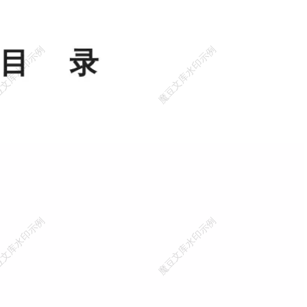
-2 命名规范和
线命