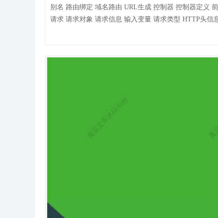
别名 路由绑定 域名路由 URL生成 控制器 控制器定义 前置操作 跳转和重定向 空操作和空控制器 分层控制器 资源控制器 控制器中间件
请求 请求对象 请求信息 输入变量 请求类型 HTTP头信息 伪静态 参数绑定 请求缓存 响应 响应输出 响应参数 重定向 文件下载 数据库
连接数据库 查询构造器 查询数据 添加数据 更新数据 删除数据 查询表达式 链式操作 where table alias field strict limit page order group ha
ving join union distinct lock cache comment fetchSql force partition failException sequence 聚合查询 时间查询 高级查询 视图查询 JSON字段
子查询 原生查询 查询事件 获取器 事务操作 监听SQL 存储过程 数据集 分布式数据库 模型 定义 新增 更新 删除 查询 JSON字段 获取器
修改器 搜索器 数据集 自动时间戳 只读字段 软删除 类型转换 数据完成 查询范围 模型输出 模型事件 模型关联 一对一关联 一对多关联
远程一对多 多对多关联 多态关联 关联预载入 关联统计 关联输出 视图 视图渲染 视图赋值 视图过滤 模板引擎 模板 变量输出 使用函数
运算符 原样输出 模板注释 模板布局 模板继承 包含文件 输出替换 标签库 内置标签 循环标签 比较标签 条件判断 资源文件加载 标签嵌
套 原生PHP 定义标签 标签扩展 错误和日志 异常处理 日志处理 调试 调试模式 Trace调试 性能调试 SQL调试 变量调试 远程调试 验证 验
证器 验证规则 错误信息 验证场景 路由验证 内置规则 独立验证 静态调用 表单令牌 杂项 缓存 Session Cookie 多语言 分页 上传 命令行
启动内置服务器 查看版本 自动生成目录结构 创建类库文件 生成类库映射文件 清除缓存文件 生成配置缓存文件 生成数据表字段缓存 生
成路由映射缓存 输出路由定义 自定义指令 扩展库 验证码 图像处理 Time 数据库迁移工具 Swoole Workerman MongoDb 单元测试 安全和
性能 安全建议 优化建议 附录 助手函数 升级指导 更新日志 序言 手册阅读须知：本手册仅针对ThinkPHP 5.1.* 版本 框架简介 ThinkPHP
是一个免费开源的，快速、简单的面向对象的轻量级PHP开发框 架，是为了敏捷WEB应用开发和简化企业应用开发而诞生
P从诞 生以来一直秉承简洁实用的设计原则，在保持出色的性能和至简的代码的同 时，也注重易用性。遵循 Apache2 开源许可协议发
布，意味着你可以免费 使用ThinkPHP，甚至允许把你基于ThinkPHP开发的应用开源或商业产品发 布/销售。 ThinkPHP 5.1 在 5.0 的基
础上对底层架构做了进一步的改进，引入 新特性，并提升版本要求。另外一个事实是， 5.1 版本看起来对开发者 更加友好，表现在目录
结构更直观、调试输出更直观和代码提示更直观。 ThinkPHP 5.1 运行环境要求 PHP5.6+ ，虽然不支持 5.0 的无缝 升级，但升级过程并