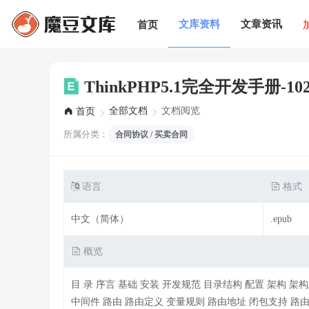
文库资料
文章资讯
首页
ThinkPHP5.1完全开发手册-102
全部文档
文档阅览
首页
所属分类：
合同协议 / 买卖合同
语言
格式
中文（简体）
.epub
概览
目 录 序言 基础 安装 开发规范 目录结构 配置 架构 架构总览 入口文件 URL访问 模块设计 命名空间 容器和依赖注入 Facade 钩子和行为
中间件 路由 路由定义 变量规则 路由地址 闭包支持 路由参数 路由缓存 跨域请求 注解路由 路由分组 MISS路由 资源路由 快捷路由 路由