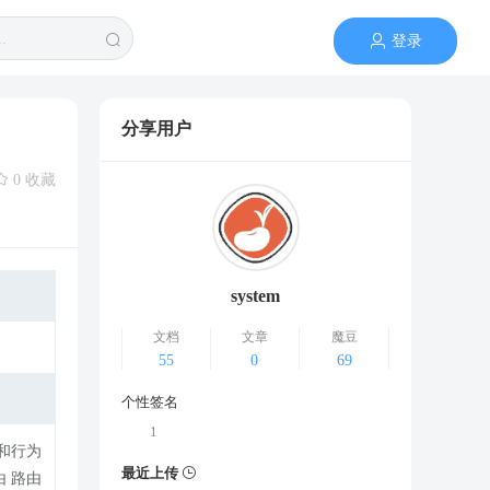
登录
分享用户
0 收藏
system
文档
文章
魔豆
55
0
69
个性签名
1
最近上传