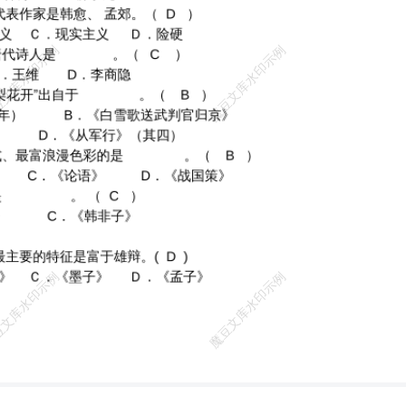
篇。（ √ ）
李白
 × ） 20、通过比
兴手法创造深邃的意境，利用典故进行象征性的烘托是《锦瑟》的突出特点。 （ √ ）