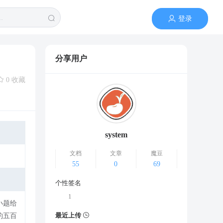
登录
分享用户
0 收藏
system
文档
文章
魔豆
55
0
69
个性签名
1
最近上传
约五百