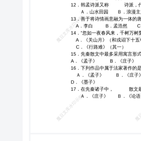
理论主张，在倡导复古的旗帜下 实现了诗歌的真正革新。（ × ） 15．杜牧的咏史诗最著名，《赤壁》是其中广为传颂的名
16．《蜀道难》、《行路难》是李白乐府诗的代表作。（ √ ） 17．唐诗到了沈佺期、宋之问才有了真正成熟的律诗。（ √ ） 18．
最擅长的诗体是乐府和歌行，杜甫最有创造性的诗体是七律。（ √ ） 19、《长恨歌》是白居易最著名的新乐府诗。（