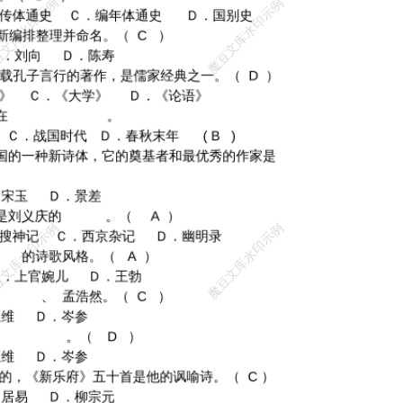
《韩非子》的文学艺术性是最
了周部族发展的历史， 是《诗经》中著名的叙事诗。（ √ ） 7． “春秋