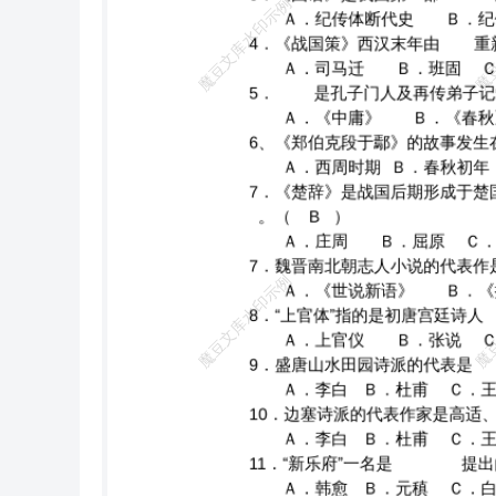
&#8226;关雎》 Ｂ．《周南&#8226;汉广》 Ｃ．《郑风&#8226;溱洧 》 Ｄ．《卫风&#8226;氓》 21．《山鬼》是屈原 的一篇. ( B ) Ａ．
《九章》 Ｂ．《九歌》 Ｃ．《天问》 Ｄ．《离骚》 22．“明月松间照，清泉石上流”出自王维的 。 ( C ) Ａ．《观猎》 Ｂ．《鹿柴》
Ｃ．《山居秋瞑》 Ｄ．《使至赛上》 23．“人生代代无穷已，江月年年只相似”出自唐代 。( D ) Ａ．宋之问《渡汉江》 Ｂ．杨炯《从军
行》 Ｃ．高适《燕歌行》 Ｄ．张 若虚《春江花月夜》 24．张若虚的《春江花月夜》是一首著名的 。 ( A ) Ａ．七言歌行 Ｂ．五言律诗
Ｃ．七言绝句 Ｄ．七言律诗 25．“多行不义必自毙”出自于 。 ( C ) Ａ．《国语&#8226;召公谏厉王弭谤》 Ｂ．《庄子&#8226;逍遥游》
Ｃ．《左传&#8226;郑伯克段于鄢》 Ｄ．《战国策&#8226;苏秦始将连横事秦》 26． “春蚕到死丝方尽，蜡炬成灰泪始干”采用了 的修辞
手法。( B ) A．夸张 B．拟人 C．比兴 D．比喻 27．下列诗歌中属于新乐府诗的是 。 ( D ) A．《氓》 B．《上邪》 C．《短歌行》（其
一） D．《卖炭瓮》 28．李商隐的 成就最高，成为唐诗发展历程中最后的高峰。 ( B ) Ａ．感怀诗 Ｂ．爱情诗 Ｃ．咏史诗 Ｄ．山水诗
29、王维山水诗最突出的艺术特色是 。（ C ） Ａ．沉郁顿挫 Ｂ．旷达飘逸 Ｃ．诗中有画 Ｄ．慷慨雄壮 30．在晚唐诗坛上， 与杜牧齐
名，有“小李杜”之称。 Ａ．李白 Ｂ．李商隐 Ｃ．李贺 Ｄ．李益 二、判断题：判断下列各题的对错。本大题共 20 个小题，每小题 2
分，共 40 分。在（ ） 内划“√或“ “×” 。 1．《诗三百》到唐代被奉为儒家经典之一，始称为《诗经》。（ × ） 2．先秦散文是指与诗歌
形式相对的所有的先秦时期的文字，它们区分点主要是是否有韵 。（ √ ） 3．在先秦诸子中，《荀子》和
强的。（ × ） 4．《氓》是《诗经》十五国风中最早的一首爱情诗。（ × ） 5．《诗经》根据题材分为风、雅、颂三个部分。（ × ）
6、《大雅》中的《生民》、《公刘》、《绵》等诗篇客观地记录
笔法”指的是用谨严的文字表现作者鲜明的倾向。（√ ） 8．《庄子》的主要思想可以用“兼爱”、“非攻”来概括。（ × ） 对外经济贸易大
学远程教育学院 9．《九章》共有十一首诗歌，是屈原根据楚国民间祭神歌曲改造而成的。（ × ） 10．“路漫漫其修远兮，吾将上下而
求索”是宋玉《九辩》中的名句。（ × ） 11．紫玉是干宝《搜神记》中《吴王小女》的主人公。（ √ ） 12．志怪小说、志人小说是鲁迅
先生划分并命名的。（ √ ） 13．《世说新语》是杂记体志怪小说的代表作。（× ） 14．陈子昂在新乐府运动中提出了“兴寄”、“风骨”的