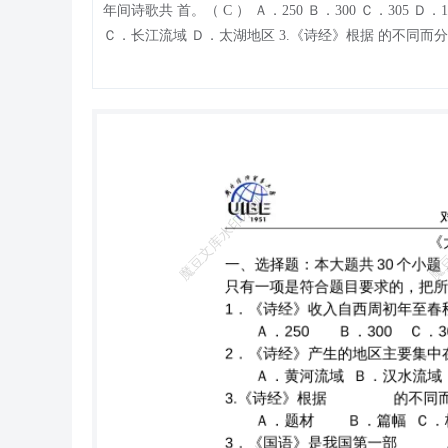
年间诗歌共 首。（ C ） Ａ．250 Ｂ．300 Ｃ．305 Ｄ．105 2．《诗经》产生的地区主要集中在 。（ A ） Ａ．黄河流域 Ｂ．汉水流域
Ｃ．长江流域 Ｄ．太湖地区 3.《诗经》根据 的不同而分为风、雅、颂三个部分。（ D ） Ａ．题材 Ｂ．篇幅 Ｃ．格律 Ｄ．音乐 3．
《国语》是我国第一部 。（ D ） Ａ．纪传体断代史 Ｂ．纪传体通史 Ｃ．编年体通史 Ｄ．国别史 4．《战国策》西汉末年由 重新编排
整理并命名。（ C ） Ａ．司马迁 Ｂ．班固 Ｃ．刘向 Ｄ．陈寿 5． 是孔子门人及再传弟子记载孔子言行的著作，是儒家经典之一。（ D
） Ａ．《中庸》 Ｂ．《春秋》 Ｃ．《大学》 Ｄ．《论语》 6、《郑伯克段于鄢》的故事发生在 。 Ａ．西周时期 Ｂ．春秋初年 Ｃ．战
国时代 Ｄ．春秋末年 ( B ) 7．《楚辞》是战国后期形成于楚国的一种新诗体，它的奠基者和最优秀的作家是 。（ B ） Ａ．庄周 Ｂ．屈
原 Ｃ．宋玉 Ｄ．景差 7．魏晋南北朝志人小说的代表作是刘义庆的 。（ A ） Ａ．《世说新语》 Ｂ．《搜神记 Ｃ．西京杂记 Ｄ．幽明
录 8．“上官体”指的是初唐宫廷诗人 的诗歌风格。（ A ） Ａ．上官仪 Ｂ．张说 Ｃ．上官婉儿 Ｄ．王勃 9．盛唐山水田园诗派的代表是
、 孟浩然。（ C ） Ａ．李白 Ｂ．杜甫 Ｃ．王维 Ｄ．岑参 10．边塞诗派的代表作家是高适、 。（ D ） Ａ．李白 Ｂ．杜甫 Ｃ．王维
Ｄ．岑参 11．“新乐府”一名是 提出的，《新乐府》五十首是他的讽喻诗。（ C ） Ａ．韩愈 Ｂ．元稹 Ｃ．白居易 Ｄ．柳宗元 12．韩孟
诗派又称 诗派，代表作家是韩愈、 孟郊。（ D ） Ａ．山水田园 Ｂ．浪漫主义 Ｃ．现实主义 Ｄ．险硬 13．善于将诗情画意融为一体的
唐代诗人是 。（ C ） A．李白 B．孟浩然 C．王维 D．李商隐 14．“忽如一夜春风来，千树万树梨花开”出自于 。（ B ） A．《关山
月》（和戎诏下十五年） B．《白雪歌送武判官归京》 C．《行路难》（其一） D．《从军行》（其四） 15．先秦散文中最多采用寓言
形式、最富浪漫色彩的是 。（ B ） A．《孟子》 B．《庄子》 C．《论语》 D．《战国策》 16．下列作品中属于法家著作的是 。 （ C
） Ａ．《孟子》 Ｂ．《庄子》 C．《韩非子》 D．《墨子》 17．在先秦诸子中， 散文最主要的特征是富于雄辩。( D ) Ａ．《庄子》
Ｂ．《论语》 Ｃ．《墨子》 Ｄ．《孟子》 对外经济贸易大学远程教育学院 18． 是战国后期形成于楚国的一种新型诗体，它和《诗经》
共同构成了中国诗 歌的源头。( A ) Ａ．楚辞 Ｂ．乐府诗 Ｃ．格律诗 Ｄ．长短句 19．志怪小说的直接源头是《汲冢琐语》和 。 ( C )
Ａ．《博物志》 Ｂ．《拾遗记》 Ｃ．《山海经》 Ｄ．《搜神记》 20．“窈窕淑女，君子好逑”是《诗经》中 的名句。 ( A ) Ａ．《周南