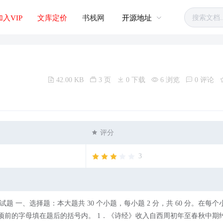
加入VIP
文库定价
书栈网
开源地址
42.00 KB
3 页
0 下载
6 浏览
0 评论
评分
3
项前的字母填在题后的括号内。 1．《诗经》收入自西周初年至春秋中期