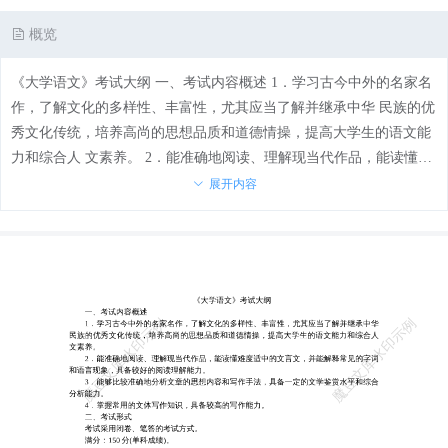
概览
《大学语文》考试大纲 一、考试内容概述 1．学习古今中外的名家名
作，了解文化的多样性、丰富性，尤其应当了解并继承中华 民族的优
秀文化传统，培养高尚的思想品质和道德情操，提高大学生的语文能
力和综合人 文素养。 2．能准确地阅读、理解现当代作品，能读懂难
度适中的文言文，并能解释常见的字词 和语言现象，具备较好的阅读
展开内容
理解能力。 3．能够比较准确地分析文章的思想内容和写作手法，具
备一定的文学鉴赏水平和综合 分析能力。 4．掌握常用的文体写作知
识，具备较高的写作能力。 二、考试形式 考试采用闭卷、笔答的考
试方式。 满分：150 分(单科成绩)。 考试时间：120 分钟。 三、试题
难易程度分布 较易试题 约占 50％ 中等试题 约占 30％ 较难试题 约占
20％ 四、题型及题型分值分布 单选题 约占 20％ 多选题 约占 20％ 填
空与简答题(填空 10％ 简答 10％) 约占 20％ 综合题(议论文 27％ 记叙
文 13％) 约占 40％ 五、内容比例 (一)基础知识(50 分) 1．语言知识(1
5—20 分)。 主要掌握、理解精读课文中的文言词语、句式与特殊语法
现象。具体要求是： 解释常用文言词语(包括成语、通假字)的具体含