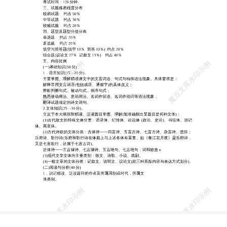
义； 辨析判断句式、被动句式、倒序句式； 熟悉使动用法、意动用
法、名词作状语、名词作动词等语法现象； 翻译试题规定的诗文词
句。 2.文体知识(25—30 分)。 立足于本大纲所附精读、泛读篇目掌
握、理解(能准确指出某篇目是何种文体)： (1)古代散文的特殊文体分
类：语录体、纪传体、论说体 (政论、史论)、书信体、游记 体、寓言
体。 (2)古代诗歌的文体分类：古体诗——四言诗、五言古诗、七言
古诗、杂言诗、楚辞； 乐府诗、歌行诗(乐府和歌行诗在体裁上与上
述各体有重复。如《春江花月夜》是乐府诗， 又是七言歌行，还属于
七言古诗)。 近体诗——五言律诗、七言律诗、五言绝句、七言绝
句；词和散曲 o (3)现代文学文体的主要类别：散文、诗歌、小说、戏
剧。 (4)一般文章的文体分类：记叙文、说明文、议论文(此三种系按
内容与表达方式划分)。 (二)阅读与分析(40 分) 1．识记精读、泛读篇
目的作者及所属国别或时代，所属文 体类别。 2．识记精读篇目中所
选部分作品。 3．理解精读篇目的主旨，认识其思想意义。 4．理解
精读篇目所表达的思想情感。 5．理解精读篇目的结构及主要段落表
达的意思与情感。 6．理解精读篇目中所用典故的含义。 7．领会精
读篇目的主要艺术(写作)手法。 8．识别并理解精读篇目中运用的修
辞方法(比喻、比拟、夸张、对偶、排比、反诘、 反语、设问、借