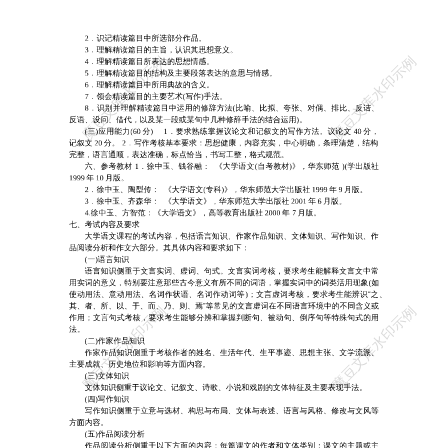
代，以及某一段或某句中几种修辞手法的结合运用)。 (三)应用能力(6
0 分) 1．要求熟练掌握议论文和记叙文的写作方法。议论文 40 分，
记叙文 20 分。 2．写作考核基本要求：思想健康，内容充实，中心明
确，条理清楚，结构 完整，语言通顺，表达准确，标点恰当，书写工
整，格式规范。 六、参考教材 1．徐中玉、钱谷融： 《大学语文(自
考教材)》，华东师范 )(学出版社 1999 年 10 月版。 2．徐中玉、陶型
传： 《大学语文(专科)》，华东师范大学出版社 1999 年 9 月版。 3．
徐中玉、齐森华： 《大学语文》，华东师范大学出版社 2001 年 6 月
版。 4.徐中玉、方智范：《大学语文》，高等教育出版社 2000 年 7
月版。 七、考试内容及要求 大学语文课程的考试内容，包括语言知
识、作家作品知识、文体知识、写作知识、作 品阅读分析和作文六部
分。其具体内容和要求如下： (一)语言知识 语言知识侧重于文言实
词、虚词、句式。文言实词考核，要求考生能解释文言文中常 用实词
的意义，特别要注意那些古今意义有所不同的词语，掌握实词中的词
类活用现象(如 使动用法、意动用法、名词作状语、名词作动词等)；
文言虚词考核，要求考生能辨识“之、 其、者、所、以、于、而、
乃、则、焉”等常见的文言虚词在不同语言环境中的不同含义或 作
用；文言句式考核，要求考生能够分辨和掌握判断句、被动句、倒序