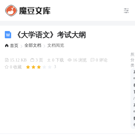
《大学语文》考试大纲
全部文档
文档阅览
首页
所
分
15.12 KB
3 页
0 下载
16 浏览
0 评论
类
3
0 收藏
/