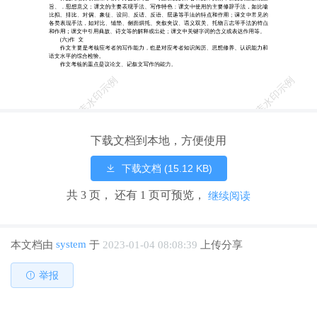
句等特殊句式的用 法。 (二)作家作品知识 作家作品知识侧重于考核
作者的姓名、生活年代、生平事迹、思想主张、文学流派、 主要成
就、历史地位和影响等方面内容。 (三)文体知识 文体知识侧重于议论
文、记叙文、诗歌、小说和戏剧的文体特征及主要表现手法。 (四)写
作知识 写作知识侧重于立意与选材、构思与布局、文体与表述、语言
与风格、修改与文风等 方面内容。 (五)作品阅读分析 作品阅读分析
侧重于以下方面的内容：每篇课文的作者和文体类别；课文的主题或
主 旨、，思想意义；课文的主要表现手法、写作特色；课文中使用的
下载文档到本地，方便使用
主要修辞手法，如比喻 比拟、排比、对偶、象征、设问、反诘、反
下载文档 (15.12 KB)
语、层递等手法的特点和作用；课文中常见的 各类表现手法，如对
比、铺垫、侧面烘托、夹叙夹议、语义双关、托物言志等手法的特点
共 3 页， 还有 1 页可预览，
继续阅读
和作用；课文中引用典故、诗文等的解释或出处；课文中关键字词的
含义或表达作用等。 (六)作 文 作文主要是考核应考者的写作能力，
也是对应考者知识阅历、思想修养、认识能力和 语文水平的综合检
system
本文档由
于
2023-01-04 08:08:39
上传分享
验。 作文考核的重点是议论文、记叙文写作的能力。 作文考核的基
本要求是：思想健康，内容充实，中心明确，条理清楚，结构完整，
举报
语言通 顺，表达准确，标点恰当，书写工整，格式规范。