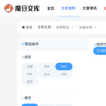
文库资料
文章资讯
首页
全部文档
/
首页
/
合同协议
/
运输合同
筛选条件
排序
综
类型
不限
PDF
DOC
PPT
XLS
TXT
其它
费用