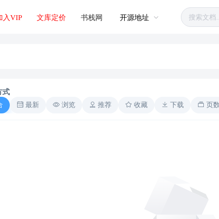
加入VIP
文库定价
书栈网
开源地址
方式
合
最新
浏览
推荐
收藏
下载
页