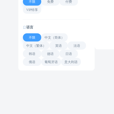
不限
免费
付费
VIP特享
语言
不限
中文（简体）
中文（繁体）
英语
法语
韩语
德语
日语
俄语
葡萄牙语
意大利语