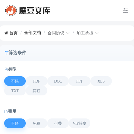
全部文档
/
首页
/
合同协议
/
加工承揽
筛选条件
类型
不限
PDF
DOC
PPT
XLS
TXT
其它
费用
不限
免费
付费
VIP特享