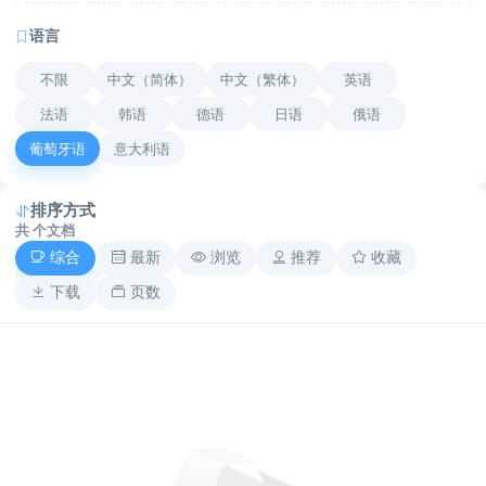
语言
不限
中文（简体）
中文（繁体）
英语
法语
韩语
德语
日语
俄语
葡萄牙语
意大利语
排序方式
共
个文档
综合
最新
浏览
推荐
收藏
下载
页数