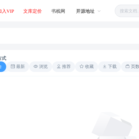
加入VIP
文库定价
书栈网
开源地址
方式
合
最新
浏览
推荐
收藏
下载
页