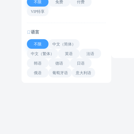
不限
免费
付费
VIP特享
语言
不限
中文（简体）
中文（繁体）
英语
法语
韩语
德语
日语
俄语
葡萄牙语
意大利语