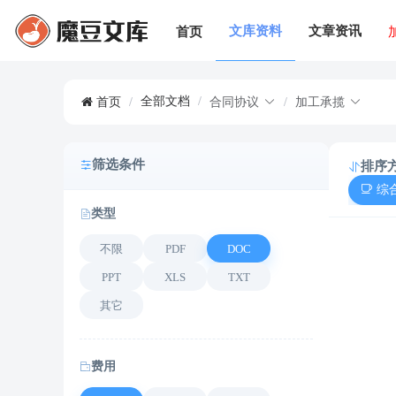
文库资料
文章资讯
首页
全部文档
/
首页
/
合同协议
/
加工承揽
筛选条件
排序
综
类型
不限
PDF
DOC
PPT
XLS
TXT
其它
费用