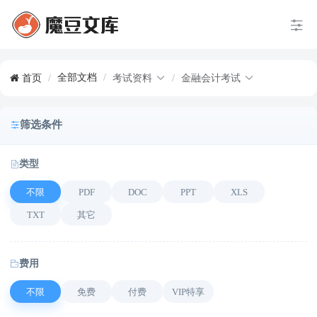
全部文档
/
首页
/
考试资料
/
金融会计考试
筛选条件
类型
不限
PDF
DOC
PPT
XLS
TXT
其它
费用
不限
免费
付费
VIP特享