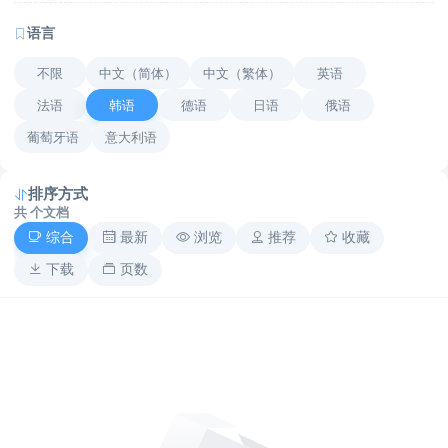
语言
不限
中文（简体）
中文（繁体）
英语
法语
韩语
德语
日语
俄语
葡萄牙语
意大利语
排序方式
共
个文档
综合
最新
浏览
推荐
收藏
下载
页数