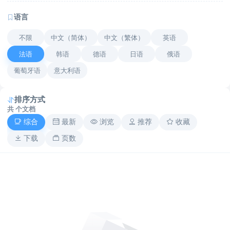
语言
不限
中文（简体）
中文（繁体）
英语
法语
韩语
德语
日语
俄语
葡萄牙语
意大利语
排序方式
共
个文档
综合
最新
浏览
推荐
收藏
下载
页数