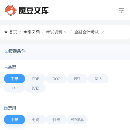
全部文档
/
首页
/
考试资料
/
金融会计考试
筛选条件
类型
不限
PDF
DOC
PPT
XLS
TXT
其它
费用
不限
免费
付费
VIP特享