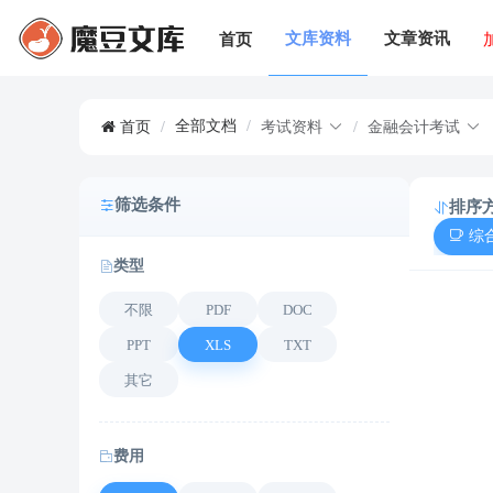
文库资料
文章资讯
首页
全部文档
/
首页
/
考试资料
/
金融会计考试
筛选条件
排序
综
类型
不限
PDF
DOC
PPT
XLS
TXT
其它
费用