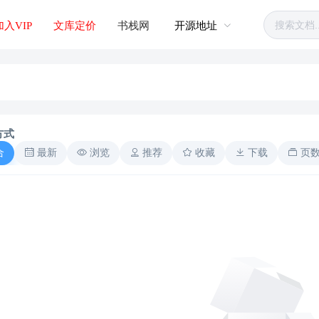
加入VIP
文库定价
书栈网
开源地址
方式
合
最新
浏览
推荐
收藏
下载
页