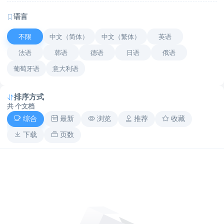
语言
不限
中文（简体）
中文（繁体）
英语
法语
韩语
德语
日语
俄语
葡萄牙语
意大利语
排序方式
共
个文档
综合
最新
浏览
推荐
收藏
下载
页数