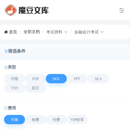
全部文档
/
首页
/
考试资料
/
金融会计考试
筛选条件
类型
不限
PDF
DOC
PPT
XLS
TXT
其它
费用
不限
免费
付费
VIP特享