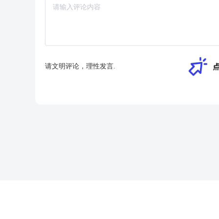
请文明评论，理性发言.
关于我们
文库协议
联系我们
意见
本站为【魔豆文库】演示站点，本站所上传文档，仅作演示使