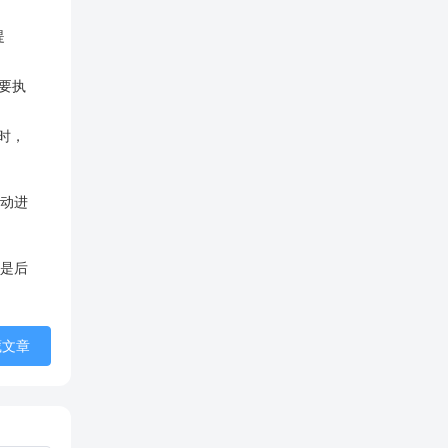
提
需要执
时，
动进
是后
藏文章