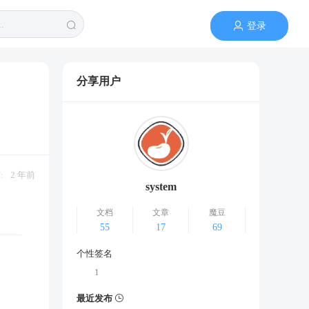
登录
分享用户
:
2 年前
system
文档
文章
魔豆
55
17
69
个性签名
1
最近发布