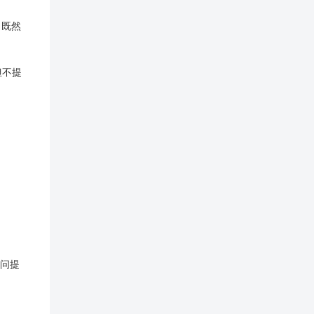
单，既然
但不提
问提