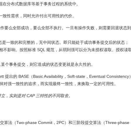
出现在分布式数据库等基于事务过程的系统中。
的一致性需求，同时允许付出可用性的代价。
的所有操作要么全部成功，要么全部不执行。一旦有操作失败，则需要回退状态
后的状态是一致的和完整的，无中间状态。即只能处于成功事务提交后的状态；
间互相不影响。按照标准 SQL 规范，从弱到强可以分为未授权读取、授权读
效。一旦某个事务提交，则它造成的状态变更就是永久性的。
的 BASE（Basic Availability，Soft-state，Eventual Consistenc
牺牲掉对强一致性的追求，而实现最终一致性，来换取一定的可用性。
看似对立，实则是对 CAP 三特性的不同取舍。
wo-phase Commit，2PC）和三阶段提交算法（Three-phase