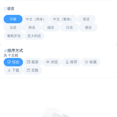
语言
不限
中文（简体）
中文（繁体）
英语
法语
韩语
德语
日语
俄语
葡萄牙语
意大利语
排序方式
共
个文档
综合
最新
浏览
推荐
收藏
下载
页数