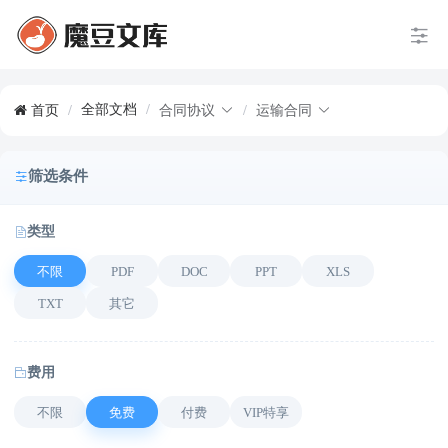
全部文档
/
首页
/
合同协议
/
运输合同
筛选条件
类型
不限
PDF
DOC
PPT
XLS
TXT
其它
费用
不限
免费
付费
VIP特享